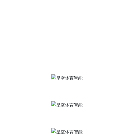
服务热线
400-684-7900
星空体育·(中国)官方网站
地 址：江苏省南通市崇川区港闸经济开发区永通路2号
传 真：0513-85603916、0513-85602596
邮 箱：
gszk@zjjingkeyi.com
手机官网
抖音号
视频号