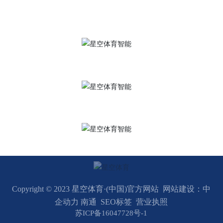
邮 箱：
gszk@zjjingkeyi.com
手机官网
抖音号
视频号
Copyright © 2023 星空体育·(中国)官方网站 网站建设：中
企动力 南通
SEO标签
营业执照
苏ICP备16047728号-1