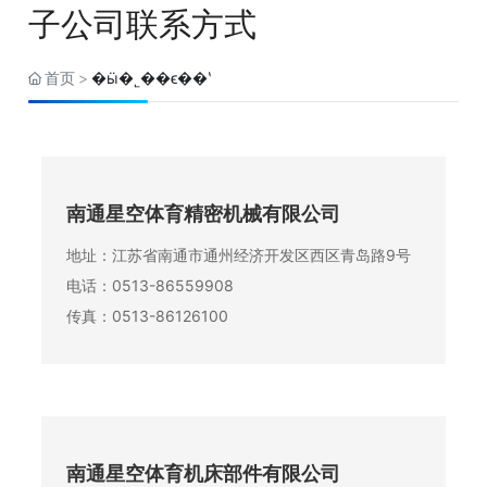
联系我们
子公司联系方式
首页
�ӹ�˾��ϵ��ʽ
南通星空体育精密机械有限公司
地址：江苏省南通市通州经济开发区西区青岛路9号
电话：
0513-86559908
传真：0513-86126100
南通星空体育机床部件有限公司