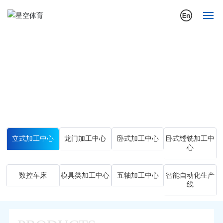
首页
Main Products.
关于我们
主营产品
公司动态
行业应用案例
立式加工中心
龙门加工中心
卧式加工中心
卧式镗铣加工中
心
产品展示
营销与服务
数控车床
模具类加工中心
五轴加工中心
智能自动化生产
线
投资者关系