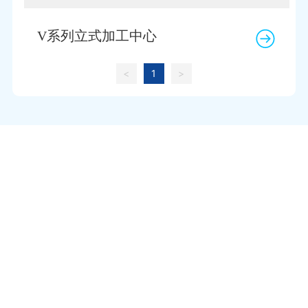
V系列立式加工中心
<
1
>
服务热线
400-684-7900
星空体育·(中国)官方网站
地 址：江苏省南通市崇川区港闸经济开发区永通路2号
传 真：0513-85603916、0513-85602596
邮 箱：
gszk@zjjingkeyi.com
手机官网