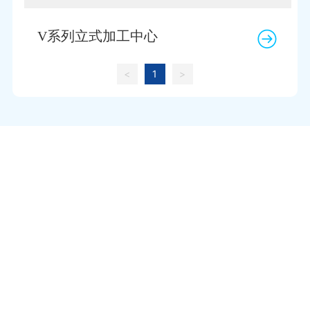
V系列立式加工中心
<
1
>
服务热线
400-684-7900
星空体育·(中国)官方网站
地 址：江苏省南通市崇川区港闸经济开发区永通路2号
传 真：0513-85603916、0513-85602596
邮 箱：
gszk@zjjingkeyi.com
手机官网