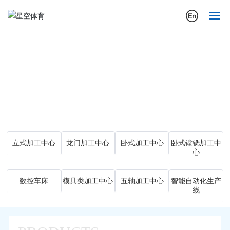
首页
Main Products.
关于我们
主营产品
公司动态
行业应用案例
立式加工中心
龙门加工中心
卧式加工中心
卧式镗铣加工中
心
产品展示
营销与服务
数控车床
模具类加工中心
五轴加工中心
智能自动化生产
线
投资者关系