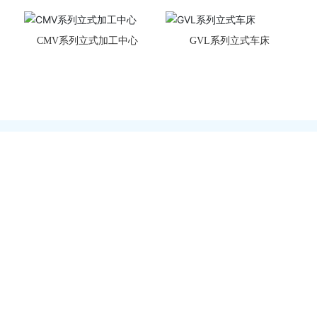
CMV系列立式加工中心
GVL系列立式车床
服务热线
400-684-7900
星空体育·(中国)官方网站
地 址：江苏省南通市崇川区港闸经济开发区永通路2号
传 真：0513-85603916、0513-85602596
邮 箱：
gszk@zjjingkeyi.com
手机官网