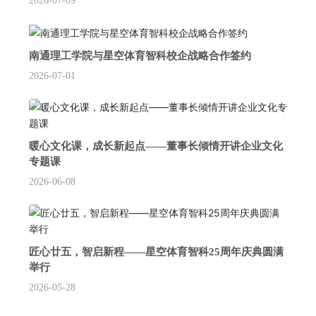
2026-07-09
南通理工学院与星空体育智科校企战略合作签约
2026-07-01
暖心文化课，成长新起点——董事长倾情开讲企业文化
专题课
2026-06-08
匠心廿五，智启新程——星空体育智科25周年庆典圆满
举行
2026-05-28