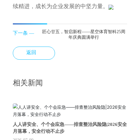
续精进，成长为企业发展的中坚力量。
匠心廿五，智启新程——星空体育智科25周
下一条 —
年庆典圆满举行
返回
相关新闻
人人讲安全、个个会应急——排查整治风险隐|2026安全
月落幕，安全行动不止步