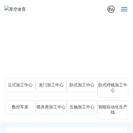
首页
关于我们
公司动态
行业应用案例
立式加工中心
龙门加工中心
卧式加工中心
卧式镗铣加工中
产品展示
心
营销与服务
数控车床
模具类加工中心
五轴加工中心
智能自动化生产
线
投资者关系