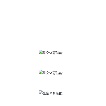
400-684-7900
星空体育·(中国)官方网站
地 址：江苏省南通市崇川区港闸经济开发区永通路2号
传 真：0513-85603916、0513-85602596
邮 箱：
gszk@zjjingkeyi.com
手机官网
抖音号
视频号