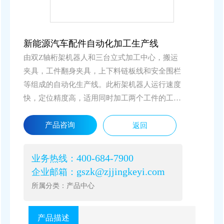
新能源汽车配件自动化加工生产线
由双Z轴桁架机器人和三台立式加工中心，搬运
夹具，工件翻身夹具，上下料链板线和安全围栏
等组成的自动化生产线。此桁架机器人运行速度
快，定位精度高，适用同时加工两个工件的工
况，能大大减少机床等料时间，提高工作效率，
产品咨询
返回
降低工人劳动强度。此生产线已经成熟运用于新
能源汽配加工行业，大大提高了零配件加工效
率。
400-684-7900
业务热线：
gszk@zjjingkeyi.com
企业邮箱：
所属分类：产品中心
产品描述