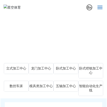
首页
关于我们
公司动态
行业应用案例
立式加工中心
龙门加工中心
卧式加工中心
卧式镗铣加工中
产品展示
心
营销与服务
数控车床
模具类加工中心
五轴加工中心
智能自动化生产
线
投资者关系