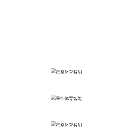
400-684-7900
星空体育·(中国)官方网站
地 址：江苏省南通市崇川区港闸经济开发区永通路2号
传 真：0513-85603916、0513-85602596
邮 箱：
gszk@zjjingkeyi.com
手机官网
抖音号
视频号