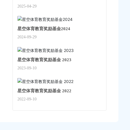
2025-04-29
星空体育教育奖励基金2024
2024-09-29
星空体育教育奖励基金 2023
2023-09-10
星空体育教育奖励基金 2022
2022-09-10