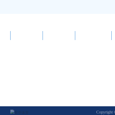
关于我们
公司动态
营销与服务
公司简介
公司新闻
合作客户
企业文化
服务与支持
发展历程
在线报修
资质荣誉
制造实力
社会公益
Copyri