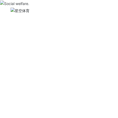
首页
Social welfare.
社会公益