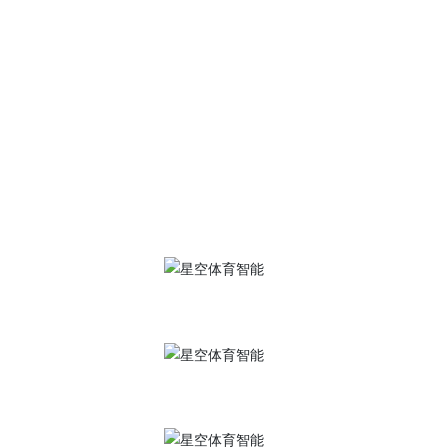
服务热线
400-684-7900
星空体育·(中国)官方网站
地 址：江苏省南通市崇川区港闸经济开发区永通路2号
传 真：0513-85603916、0513-85602596
邮 箱：
gszk@zjjingkeyi.com
手机官网
抖音号
视频号