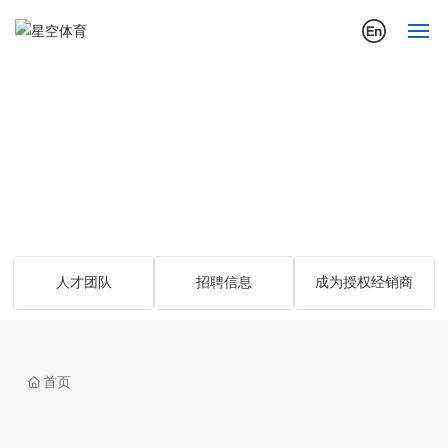
首页
Talent.
关于我们
加入我们
公司动态
行业应用案例
人才团队
招聘信息
成为授权经销商
产品展示
营销与服务
首页
投资者关系