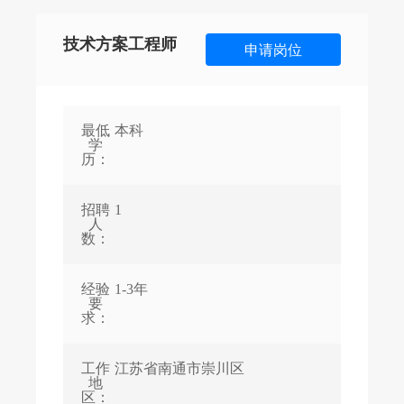
联系我们
技术方案工程师
申请岗位
最低
本科
学
历：
招聘
1
人
数：
经验
1-3年
要
求：
工作
江苏省南通市崇川区
地
区：